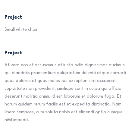
Project
Small white chair
Project
At vero eos et accusamus et iusto odio dignissimos ducimus
qui blanditiis praesentium voluptatum deleniti atque corrupti
quos dolores et quas molestias excepturi sint occaecati
cupiditate non provident, similique sunt in culpa qui officia
deserunt mollitia animi, id est laborum et dolorum fuga. Et
harum quidem rerum facilis est et expedita distinctio. Nam
libero tempore, cum soluta nobis est eligendi optio cumque
nihil impedit.